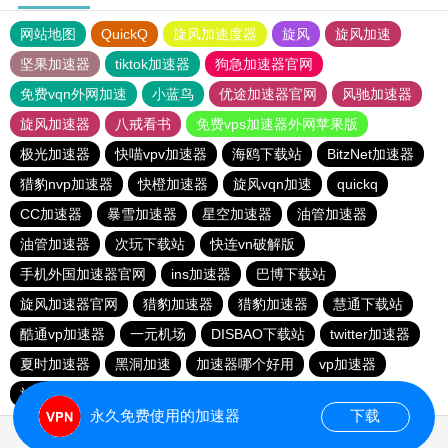
网站地图
QuickQ
旋风加速度器
旋风
旋风加速
坚果加速器
tiktok加速器
狗急加速器官网
免费vqn外网加速
小蓝鸟
优途加速器官网
风驰加速器
旋风加速器
八戒看书
免费vps加速器外网苹果版
极光加速器
快喵vpv加速器
海鸥下载站
BitzNet加速器
猎豹nvp加速器
快橙加速器
旋风vqn加速
quickq
CC加速器
暴雪加速器
星空加速器
油管加速器
油管加速器
次玩下载站
快连vn破解版
手机外国加速器官网
ins加速器
巴博下载站
旋风加速器官网
猎豹加速器
猎豹加速器
慧通下载站
酷通vp加速器
一元机场
DISBAO下载站
twitter加速器
夏时加速器
黑洞加速
加速器哪个好用
vp加速器
旋风vqn官网
快橙加速器
目标下载站
quickq
永久免费使用的加速器
下载