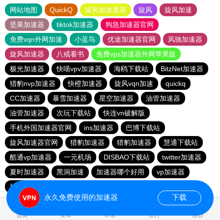
网站地图
QuickQ
旋风加速度器
旋风
旋风加速
坚果加速器
tiktok加速器
狗急加速器官网
免费vqn外网加速
小蓝鸟
优途加速器官网
风驰加速器
旋风加速器
八戒看书
免费vps加速器外网苹果版
极光加速器
快喵vpv加速器
海鸥下载站
BitzNet加速器
猎豹nvp加速器
快橙加速器
旋风vqn加速
quickq
CC加速器
暴雪加速器
星空加速器
油管加速器
油管加速器
次玩下载站
快连vn破解版
手机外国加速器官网
ins加速器
巴博下载站
旋风加速器官网
猎豹加速器
猎豹加速器
慧通下载站
酷通vp加速器
一元机场
DISBAO下载站
twitter加速器
夏时加速器
黑洞加速
加速器哪个好用
vp加速器
旋风vqn官网
快橙加速器
目标下载站
quickq
永久免费使用的加速器
下载
1.781732s
首页
安卓
苹果
排行
推荐