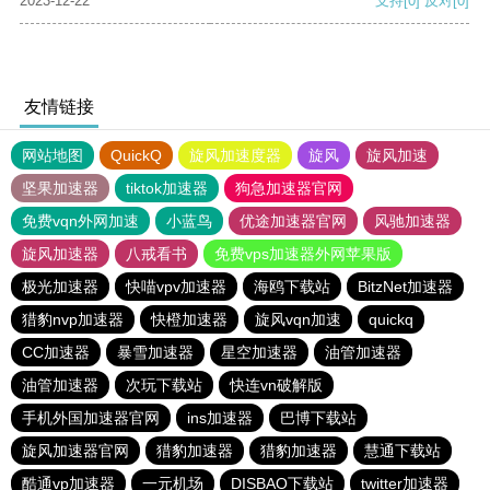
2023-12-22
支持
[0]
反对
[0]
友情链接
网站地图
QuickQ
旋风加速度器
旋风
旋风加速
坚果加速器
tiktok加速器
狗急加速器官网
免费vqn外网加速
小蓝鸟
优途加速器官网
风驰加速器
旋风加速器
八戒看书
免费vps加速器外网苹果版
极光加速器
快喵vpv加速器
海鸥下载站
BitzNet加速器
猎豹nvp加速器
快橙加速器
旋风vqn加速
quickq
CC加速器
暴雪加速器
星空加速器
油管加速器
油管加速器
次玩下载站
快连vn破解版
手机外国加速器官网
ins加速器
巴博下载站
旋风加速器官网
猎豹加速器
猎豹加速器
慧通下载站
酷通vp加速器
一元机场
DISBAO下载站
twitter加速器