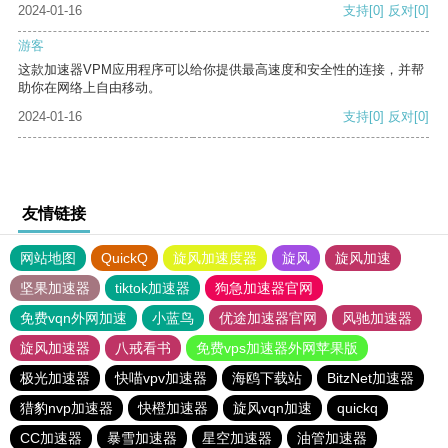
2024-01-16
支持
[0]
反对
[0]
游客
这款加速器VPM应用程序可以给你提供最高速度和安全性的连接，并帮
助你在网络上自由移动。
2024-01-16
支持
[0]
反对
[0]
友情链接
网站地图
QuickQ
旋风加速度器
旋风
旋风加速
坚果加速器
tiktok加速器
狗急加速器官网
免费vqn外网加速
小蓝鸟
优途加速器官网
风驰加速器
旋风加速器
八戒看书
免费vps加速器外网苹果版
极光加速器
快喵vpv加速器
海鸥下载站
BitzNet加速器
猎豹nvp加速器
快橙加速器
旋风vqn加速
quickq
CC加速器
暴雪加速器
星空加速器
油管加速器