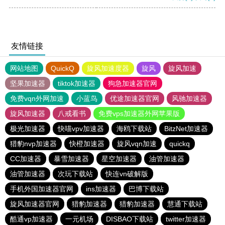
友情链接
网站地图
QuickQ
旋风加速度器
旋风
旋风加速
坚果加速器
tiktok加速器
狗急加速器官网
免费vqn外网加速
小蓝鸟
优途加速器官网
风驰加速器
旋风加速器
八戒看书
免费vps加速器外网苹果版
极光加速器
快喵vpv加速器
海鸥下载站
BitzNet加速器
猎豹nvp加速器
快橙加速器
旋风vqn加速
quickq
CC加速器
暴雪加速器
星空加速器
油管加速器
油管加速器
次玩下载站
快连vn破解版
手机外国加速器官网
ins加速器
巴博下载站
旋风加速器官网
猎豹加速器
猎豹加速器
慧通下载站
酷通vp加速器
一元机场
DISBAO下载站
twitter加速器