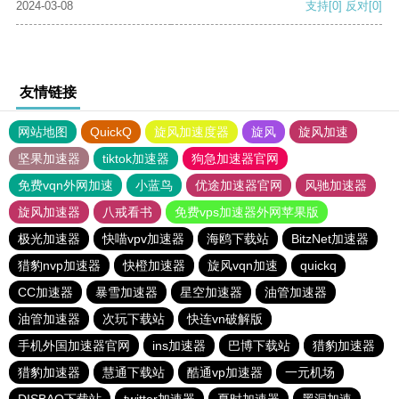
2024-03-08
支持
[0]
反对
[0]
友情链接
网站地图
QuickQ
旋风加速度器
旋风
旋风加速
坚果加速器
tiktok加速器
狗急加速器官网
免费vqn外网加速
小蓝鸟
优途加速器官网
风驰加速器
旋风加速器
八戒看书
免费vps加速器外网苹果版
极光加速器
快喵vpv加速器
海鸥下载站
BitzNet加速器
猎豹nvp加速器
快橙加速器
旋风vqn加速
quickq
CC加速器
暴雪加速器
星空加速器
油管加速器
油管加速器
次玩下载站
快连vn破解版
手机外国加速器官网
ins加速器
巴博下载站
猎豹加速器
猎豹加速器
慧通下载站
酷通vp加速器
一元机场