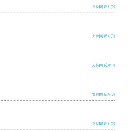
支持
[0]
反对
[0]
支持
[0]
反对
[0]
支持
[0]
反对
[0]
支持
[0]
反对
[0]
支持
[0]
反对
[0]