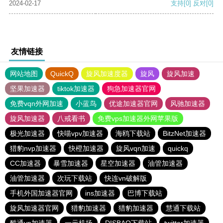
2024-02-17
支持
[0]
反对
[0]
友情链接
网站地图
QuickQ
旋风加速度器
旋风
旋风加速
坚果加速器
tiktok加速器
狗急加速器官网
免费vqn外网加速
小蓝鸟
优途加速器官网
风驰加速器
旋风加速器
八戒看书
免费vps加速器外网苹果版
极光加速器
快喵vpv加速器
海鸥下载站
BitzNet加速器
猎豹nvp加速器
快橙加速器
旋风vqn加速
quickq
CC加速器
暴雪加速器
星空加速器
油管加速器
油管加速器
次玩下载站
快连vn破解版
手机外国加速器官网
ins加速器
巴博下载站
旋风加速器官网
猎豹加速器
猎豹加速器
慧通下载站