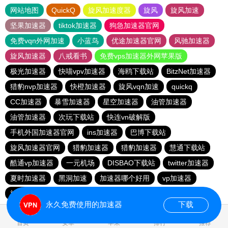
网站地图
QuickQ
旋风加速度器
旋风
旋风加速
坚果加速器
tiktok加速器
狗急加速器官网
免费vqn外网加速
小蓝鸟
优途加速器官网
风驰加速器
旋风加速器
八戒看书
免费vps加速器外网苹果版
极光加速器
快喵vpv加速器
海鸥下载站
BitzNet加速器
猎豹nvp加速器
快橙加速器
旋风vqn加速
quickq
CC加速器
暴雪加速器
星空加速器
油管加速器
油管加速器
次玩下载站
快连vn破解版
手机外国加速器官网
ins加速器
巴博下载站
旋风加速器官网
猎豹加速器
猎豹加速器
慧通下载站
酷通vp加速器
一元机场
DISBAO下载站
twitter加速器
夏时加速器
黑洞加速
加速器哪个好用
vp加速器
旋风vqn官网
快橙加速器
目标下载站
quickq
永久免费使用的加速器
下载
0.847005s
首页
安卓
苹果
排行
推荐