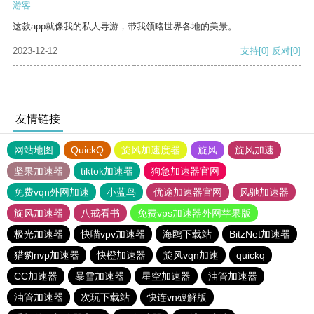
游客
这款app就像我的私人导游，带我领略世界各地的美景。
2023-12-12
支持
[0]
反对
[0]
友情链接
网站地图
QuickQ
旋风加速度器
旋风
旋风加速
坚果加速器
tiktok加速器
狗急加速器官网
免费vqn外网加速
小蓝鸟
优途加速器官网
风驰加速器
旋风加速器
八戒看书
免费vps加速器外网苹果版
极光加速器
快喵vpv加速器
海鸥下载站
BitzNet加速器
猎豹nvp加速器
快橙加速器
旋风vqn加速
quickq
CC加速器
暴雪加速器
星空加速器
油管加速器
油管加速器
次玩下载站
快连vn破解版