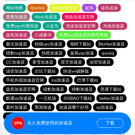
网站地图
QuickQ
旋风加速度器
旋风
旋风加速
坚果加速器
tiktok加速器
狗急加速器官网
免费vqn外网加速
小蓝鸟
优途加速器官网
风驰加速器
旋风加速器
八戒看书
免费vps加速器外网苹果版
极光加速器
快喵vpv加速器
海鸥下载站
BitzNet加速器
猎豹nvp加速器
快橙加速器
旋风vqn加速
quickq
CC加速器
暴雪加速器
星空加速器
油管加速器
油管加速器
次玩下载站
快连vn破解版
手机外国加速器官网
ins加速器
巴博下载站
旋风加速器官网
猎豹加速器
猎豹加速器
慧通下载站
酷通vp加速器
一元机场
DISBAO下载站
twitter加速器
夏时加速器
黑洞加速
加速器哪个好用
vp加速器
旋风vqn官网
快橙加速器
目标下载站
quickq
永久免费使用的加速器
下载
0.434390s
首页
安卓
苹果
排行
推荐