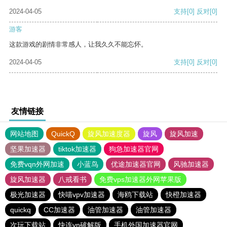
2024-04-05
支持
[0]
反对
[0]
游客
这款游戏的剧情非常感人，让我久久不能忘怀。
2024-04-05
支持
[0]
反对
[0]
友情链接
网站地图
QuickQ
旋风加速度器
旋风
旋风加速
坚果加速器
tiktok加速器
狗急加速器官网
免费vqn外网加速
小蓝鸟
优途加速器官网
风驰加速器
旋风加速器
八戒看书
免费vps加速器外网苹果版
极光加速器
快喵vpv加速器
海鸥下载站
快橙加速器
quickq
CC加速器
油管加速器
油管加速器
次玩下载站
快连vn破解版
手机外国加速器官网