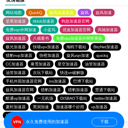
网站地图
QuickQ
旋风加速度器
旋风
旋风加速
坚果加速器
tiktok加速器
狗急加速器官网
免费vqn外网加速
小蓝鸟
优途加速器官网
风驰加速器
旋风加速器
八戒看书
免费vps加速器外网苹果版
极光加速器
快喵vpv加速器
海鸥下载站
BitzNet加速器
猎豹nvp加速器
快橙加速器
旋风vqn加速
quickq
CC加速器
暴雪加速器
星空加速器
油管加速器
油管加速器
次玩下载站
快连vn破解版
手机外国加速器官网
ins加速器
巴博下载站
旋风加速器官网
猎豹加速器
猎豹加速器
慧通下载站
酷通vp加速器
一元机场
DISBAO下载站
twitter加速器
夏时加速器
黑洞加速
加速器哪个好用
vp加速器
旋风vqn官网
快橙加速器
目标下载站
quickq
永久免费使用的加速器
下载