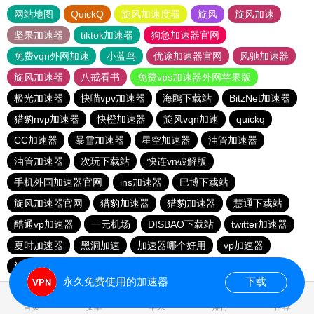
网站地图
QuickQ
旋风加速度器
旋风
旋风加速
坚果加速器
tiktok加速器
狗急加速器官网
免费vqn外网加速
小蓝鸟
优途加速器官网
风驰加速器
旋风加速器
八戒看书
免费vps加速器外网苹果版
极光加速器
快喵vpv加速器
海鸥下载站
BitzNet加速器
猎豹nvp加速器
快橙加速器
旋风vqn加速
quickq
CC加速器
暴雪加速器
星空加速器
油管加速器
油管加速器
次玩下载站
快连vn破解版
手机外国加速器官网
ins加速器
巴博下载站
旋风加速器官网
猎豹加速器
猎豹加速器
慧通下载站
酷通vp加速器
一元机场
DISBAO下载站
twitter加速器
夏时加速器
黑洞加速
加速器哪个好用
vp加速器
旋风vqn官网
快橙加速器
目标下载站
quickq
永久免费使用的加速器
下载
0.847005s
首页
安卓
苹果
排行
推荐